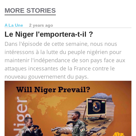
MORE STORIES
A La Une
2 years ago
Le Niger l'emportera-t-il ?
Dans l'épisode de cette semaine, nous nous
intéressons à la lutte du peuple nigérien pour
maintenir l'indépendance de son pays face aux
attaques incessantes de la France contre le
nouveau gouvernement du pays.