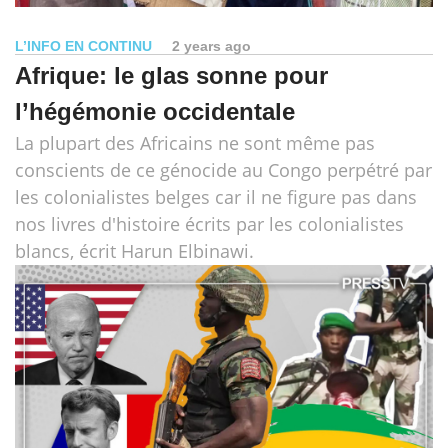
L’INFO EN CONTINU
2 years ago
Afrique: le glas sonne pour
l’hégémonie occidentale
La plupart des Africains ne sont même pas
conscients de ce génocide au Congo perpétré par
les colonialistes belges car il ne figure pas dans
nos livres d'histoire écrits par les colonialistes
blancs, écrit Harun Elbinawi.