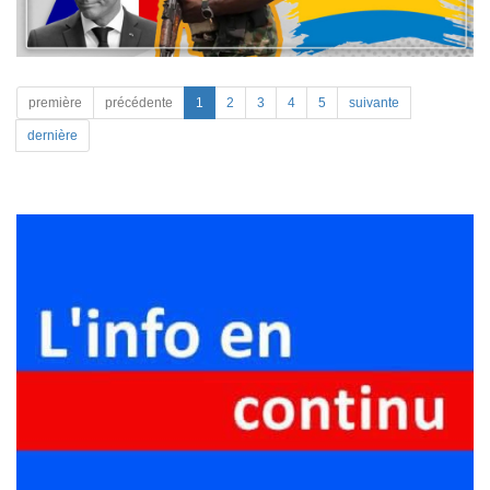
première
précédente
1
2
3
4
5
suivante
dernière