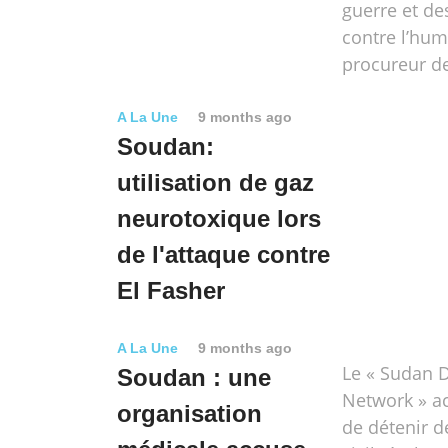
guerre et de
contre l’hum
procureur de
A La Une
9 months ago
Soudan:
utilisation de gaz
neurotoxique lors
de l'attaque contre
El Fasher
A La Une
9 months ago
Le « Sudan 
Soudan : une
Network » ac
organisation
de détenir d