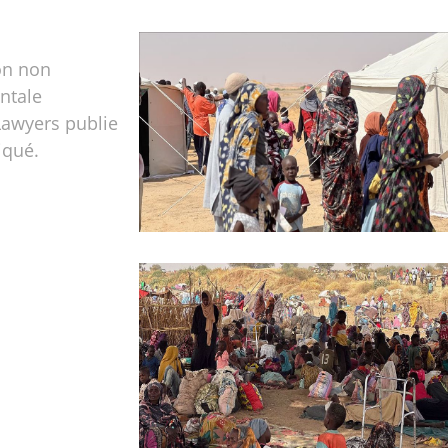
on non
ntale
awyers publie
qué.