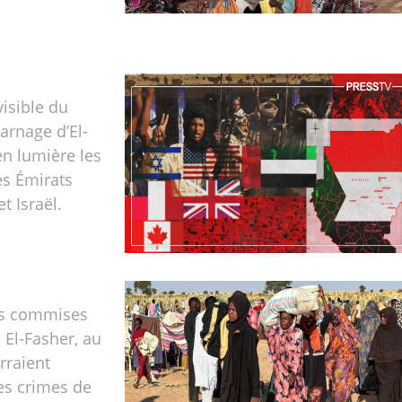
isible du
carnage d’El-
n lumière les
es Émirats
t Israël.
es commises
 El-Fasher, au
rraient
es crimes de