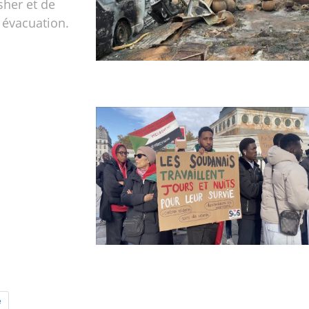
asher et de
 évacuation.
e