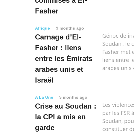
commises à El-
Fasher
Afrique
9 months ago
Génocide inv
Carnage d’El-
Soudan : le 
Fasher : liens
Fasher met e
entre les Émirats
liens entre l
arabes unis e
arabes unis et
Israël
A La Une
9 months ago
Les violenc
Crise au Soudan :
par les FSR à
la CPI a mis en
Soudan, pou
garde
constituer d