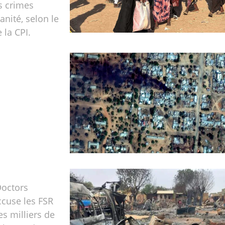
s crimes
anité, selon le
 la CPI.
Doctors
cuse les FSR
es milliers de