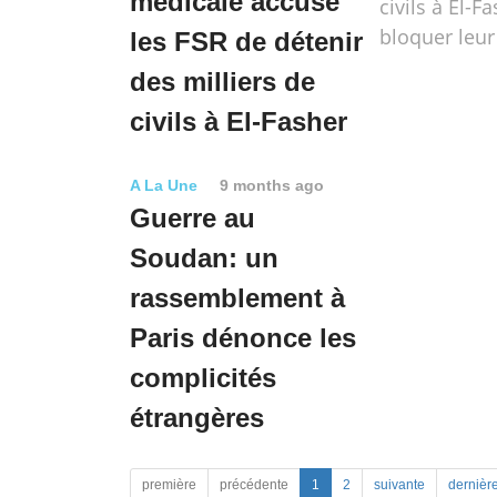
médicale accuse
civils à El-F
bloquer leur
les FSR de détenir
des milliers de
civils à El-Fasher
A La Une
9 months ago
Guerre au
Soudan: un
rassemblement à
Paris dénonce les
complicités
étrangères
première
précédente
1
2
suivante
dernièr