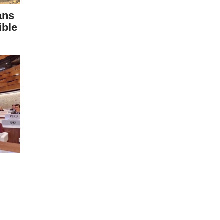
ans
ible