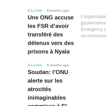
A La Une
8 months ago
L'organisati
Une ONG accuse
gouverneme
les FSR d’avoir
Emergency L
transféré des
un communi
détenus vers des
prisons à Nyala
A La Une
9 months ago
Soudan: l’ONU
alerte sur les
atrocités
inimaginables