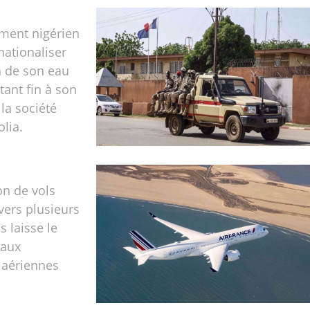
ment nigérien
nationaliser
on de son eau
tant fin à son
 la société
olia.
on de vols
 vers plusieurs
s laisse le
 aux
aériennes