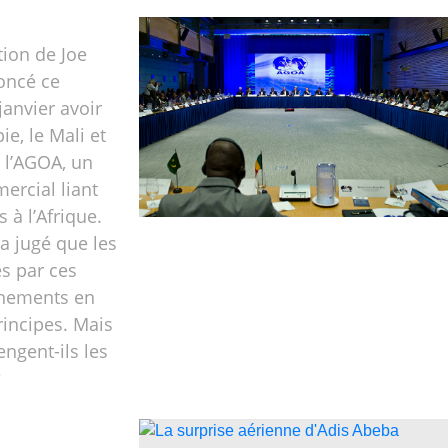
tion de Joe
oncé ce
anvier avoir
ie, le Mali et
 l’AGOA, un
ercial liant
s à l’Afrique.
a jugé que les
es par ces
rnements en
rincipes. Mais
engent-ils les
?