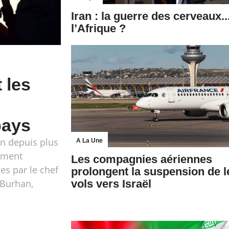
Iran : la guerre des cerveaux...
l’Afrique ?
 les
pays
an depuis plus
A La Une
rement
Les compagnies aériennes
es par le chef
prolongent la suspension de l
-Burhan,
vols vers Israël