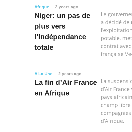
Afrique
2 years ago
Le gouverne
Niger: un pas de
a décidé de 
plus vers
l’exploitati
l'indépendance
potable, met
contrat avec
totale
française Ve
A La Une
2 years ago
La suspensi
La fin d’Air France
d’Air France
en Afrique
pays africain
champ libre
compagnies 
d’Afrique.