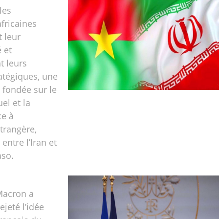
les
fricaines
t leur
 et
t leurs
ratégiques, une
 fondée sur le
el et la
ce à
étrangère,
entre l’Iran et
aso.
acron a
jeté l’idée