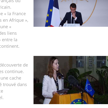
français du
icain.
e « la France
s en Afrique »,
 une «
des liens
 entre la
continent.
 découverte de
es continue.
, une cache
é trouvé dans
ce
el.