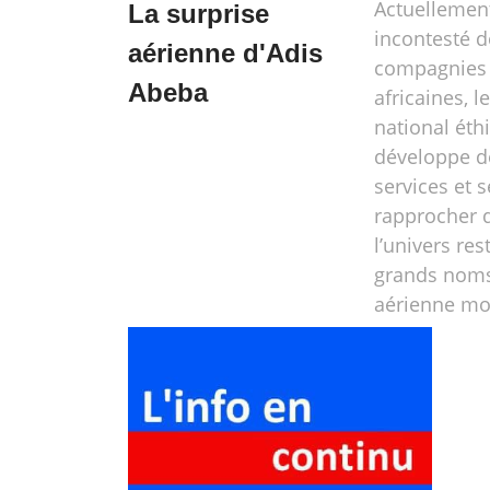
Actuellemen
La surprise
incontesté d
aérienne d'Adis
compagnies 
Abeba
africaines, l
national éth
développe d
services et 
rapprocher 
l’univers res
grands noms 
aérienne mo