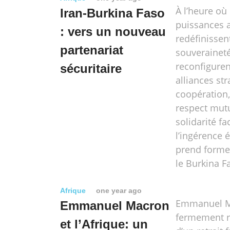
À l’heure où 
Iran-Burkina Faso
puissances a
: vers un nouveau
redéfinissen
partenariat
souveraineté
reconfiguren
sécuritaire
alliances st
coopération,
respect mutu
solidarité fa
l’ingérence 
prend forme 
le Burkina F
Afrique
one year ago
Emmanuel M
Emmanuel Macron
fermement re
et l’Afrique: un