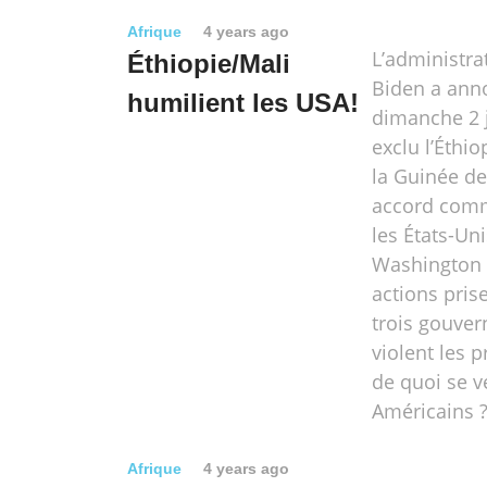
Afrique
4 years ago
L’administra
Éthiopie/Mali
Biden a ann
humilient les USA!
dimanche 2 j
exclu l’Éthiop
la Guinée de
accord comm
les États-Uni
Washington 
actions pris
trois gouve
violent les p
de quoi se v
Américains 
Afrique
4 years ago