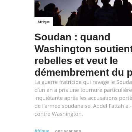
Afrique
Soudan : quand
Washington soutient
rebelles et veut le
démembrement du 
La guerre fratricide qui ravage le Soud
d’un an a pris une tournure particuliè
inquiétante après les accusations porté
de l’armée soudanaise, Abdel Fattah al
contre Washington.
Afrique
one year ago