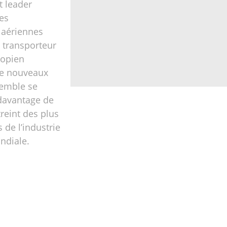
t leader
es
aériennes
e transporteur
iopien
e nouveaux
semble se
davantage de
treint des plus
de l’industrie
ndiale.