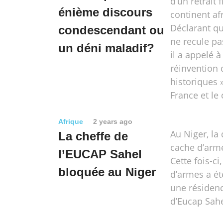
d’un retrait 
énième discours
continent afr
Déclarant qu
condescendant ou
ne recule pa
un déni maladif?
il a appelé à
réinvention 
historiques »
France et le 
Afrique
2 years ago
Au Niger, la
La cheffe de
cache d’arm
l’EUCAP Sahel
Cette fois-ci
bloquée au Niger
d’armes a ét
une résiden
d’Eucap Sah