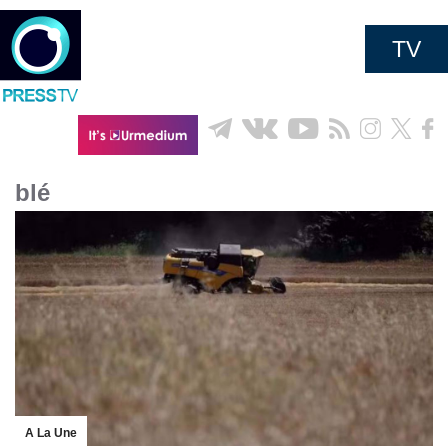
TV
blé
A La Une