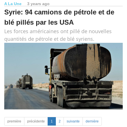
A La Une
3 years ago
Syrie: 94 camions de pétrole et de
blé pillés par les USA
Les forces américaines ont pillé de nouvelles
quantités de pétrole et de blé syriens.
première
précédente
1
2
suivante
dernière