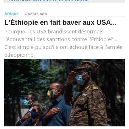
Afrique
4 years ago
L'Éthiopie en fait baver aux USA...
Pourquoi les USA brandissent désormais
l’épouvantail des sanctions contre l'Ethiopie?...
C'est simple puisqu'ils ont échoué face à l'armée
éthiopienne.