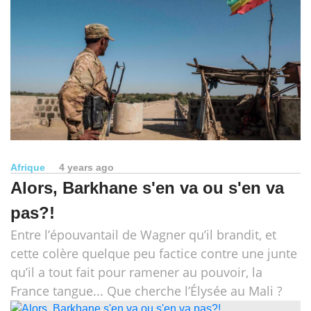
Afrique
4 years ago
Alors, Barkhane s'en va ou s'en va
pas?!
Entre l’épouvantail de Wagner qu’il brandit, et
cette colère quelque peu factice contre une junte
qu’il a tout fait pour ramener au pouvoir, la
France tangue... Que cherche l’Élysée au Mali ?