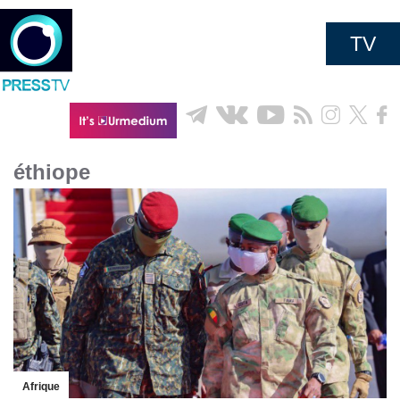
TV
éthiope
Afrique