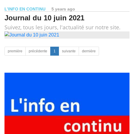
L’INFO EN CONTINU
5 years ago
Journal du 10 juin 2021
Suivez, tous les jours, l'actualité sur notre site.
première
précédente
1
suivante
dernière