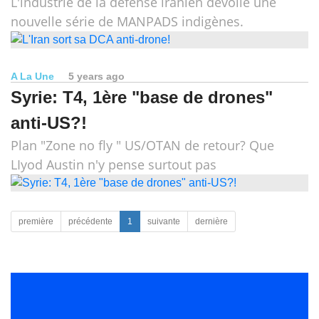
L'industrie de la défense iranien dévoile une
nouvelle série de MANPADS indigènes.
A La Une
5 years ago
Syrie: T4, 1ère "base de drones"
anti-US?!
Plan "Zone no fly " US/OTAN de retour? Que
LIyod Austin n'y pense surtout pas
première
précédente
1
suivante
dernière