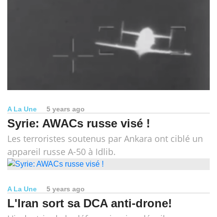
A La Une
5 years ago
Syrie: AWACs russe visé !
Les terroristes soutenus par Ankara ont ciblé un
appareil russe A-50 à Idlib.
A La Une
5 years ago
L'Iran sort sa DCA anti-drone!