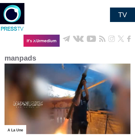
TV
manpads
A La Une