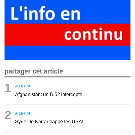
partager cet article
1
A La Une
Afghanistan: un B-52 intercepté
2
A La Une
Syrie : le Karrar frappe les USA!