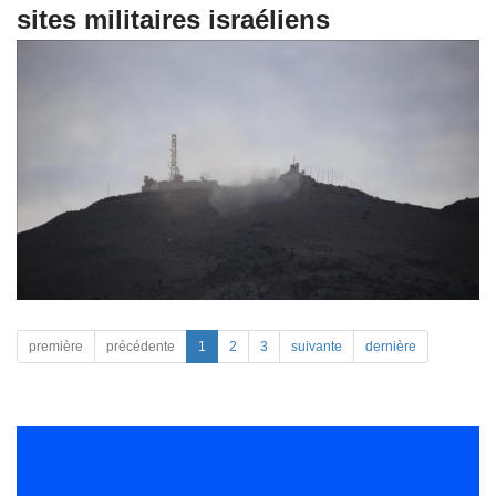
sites militaires israéliens
première
précédente
1
2
3
suivante
dernière