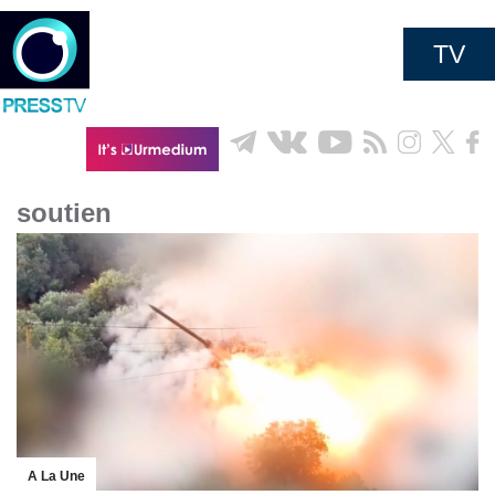
TV
soutien
A La Une