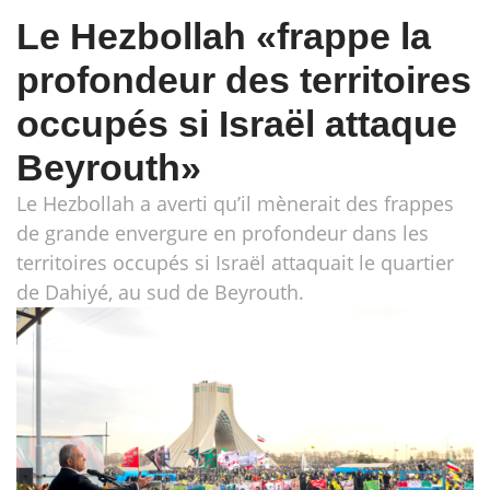
Le Hezbollah «frappe la
profondeur des territoires
occupés si Israël attaque
Beyrouth»
Le Hezbollah a averti qu’il mènerait des frappes
de grande envergure en profondeur dans les
territoires occupés si Israël attaquait le quartier
de Dahiyé, au sud de Beyrouth.