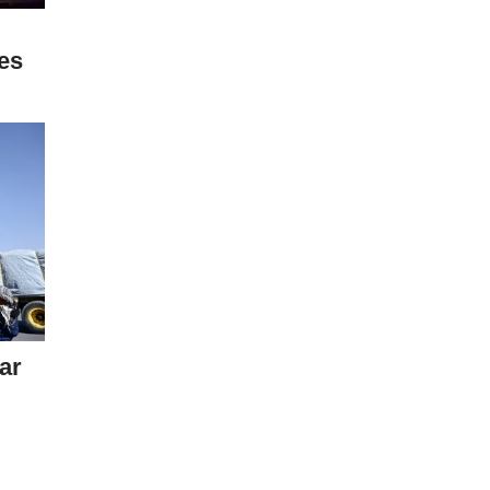
pes
ar