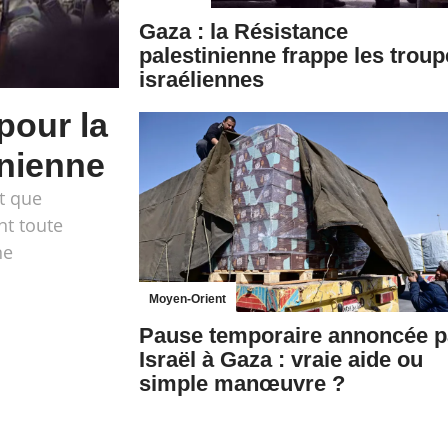
Gaza : la Résistance
palestinienne frappe les trou
israéliennes
pour la
inienne
nt que
nt toute
ne
Moyen-Orient
Pause temporaire annoncée p
Israël à Gaza : vraie aide ou
simple manœuvre ?