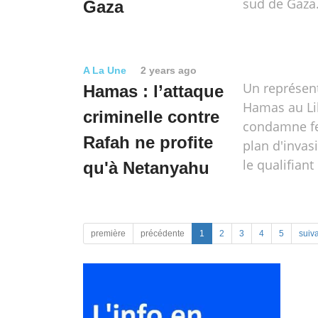
sud de Gaza
Gaza
A La Une
2 years ago
Un représen
Hamas : l’attaque
Hamas au L
criminelle contre
condamne f
Rafah ne profite
plan d'invas
le qualifiant
qu'à Netanyahu
première
précédente
1
2
3
4
5
suiv