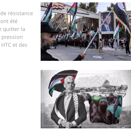
de résistance
 ont été
 quitter la
a pression
 HTC et des