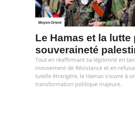
Moyen-Orient
Le Hamas et la lutte 
souveraineté palest
Tout en réaffirmant sa légitimité en ta
mouvement de Résistance et en refusa
tutelle étrangère, le Hamas s’ouvre à u
transformation politique majeure.