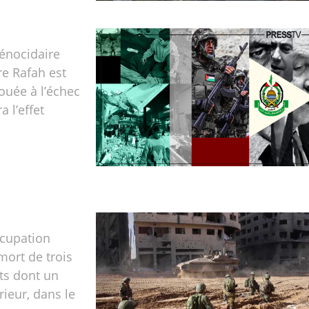
génocidaire
re Rafah est
ouée à l’échec
 l’effet
ccupation
mort de trois
ts dont un
rieur, dans le