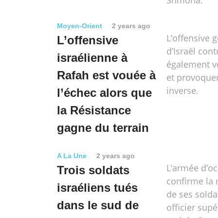
Shmona.
Moyen-Orient
2 years ago
L’offensive 
L’offensive
d’Israël cont
israélienne à
également v
Rafah est vouée à
et provoquera
inverse.
l’échec alors que
la Résistance
gagne du terrain
A La Une
2 years ago
L’armée d’o
Trois soldats
confirme la 
israéliens tués
de ses solda
dans le sud de
officier supé