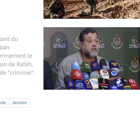
.
tant du
iban
ermement le
ion de Rafah,
 de "criminel".
ante
dernière