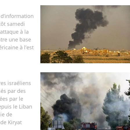
 d’information
 tôt samedi
attaque à la
ntre une base
ricaine à l’est
res israéliens
sés par des
ées par le
puis le Liban
nie de
de Kiryat