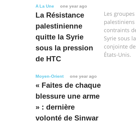
A La Une
one year ago
Les groupes 
La Résistance
palestiniens
palestinienne
contraints de
quitte la Syrie
Syrie sous l
conjointe de
sous la pression
États-Unis.
de HTC
Moyen-Orient
one year ago
« Faites de chaque
blessure une arme
» : dernière
volonté de Sinwar