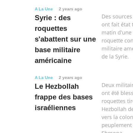
A La Une
2 years ago
Des sources
Syrie : des
ont fait état
roquettes
matin d'une 
s'abattent sur une
roquette co
militaire amé
base militaire
de la Syrie.
américaine
A La Une
2 years ago
Deux militai
Le Hezbollah
ont été bles
frappe des bases
roquettes tir
israéliennes
Hezbollah de
vers la colo
peuplement 