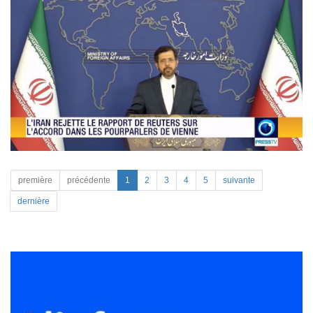
première
précédente
1
2
3
4
5
suivante
dernière