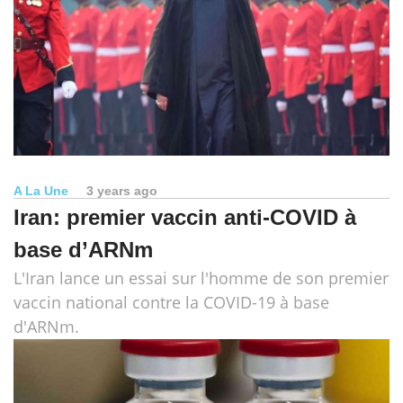
A La Une
3 years ago
Iran: premier vaccin anti-COVID à
base d’ARNm
L'Iran lance un essai sur l'homme de son premier
vaccin national contre la COVID-19 à base
d'ARNm.