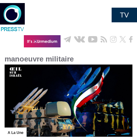
TV
manoeuvre militaire
A La Une