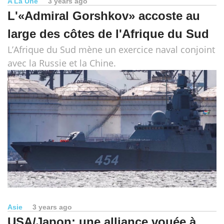
A La Une
3 years ago
L'«Admiral Gorshkov» accoste au
large des côtes de l'Afrique du Sud
L’Afrique du Sud mène un exercice naval conjoint
avec la Russie et la Chine.
Asie
3 years ago
USA/Japon: une alliance vouée à