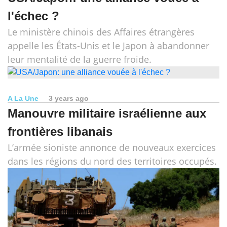
l'échec ?
Le ministère chinois des Affaires étrangères
appelle les États-Unis et le Japon à abandonner
leur mentalité de la guerre froide.
A La Une
3 years ago
Manouvre militaire israélienne aux
frontières libanais
L’armée sioniste annonce de nouveaux exercices
dans les régions du nord des territoires occupés.