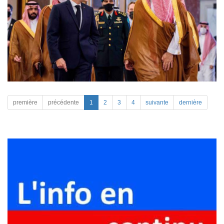
première
précédente
1
2
3
4
suivante
dernière