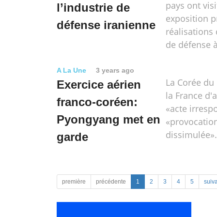
pays ont vis
l’industrie de
exposition p
défense iranienne
réalisations 
de défense 
A La Une
3 years ago
La Corée d
Exercice aérien
la France d'a
franco-coréen:
«acte irresp
Pyongyang met en
«provocation
dissimulée».
garde
première
précédente
1
2
3
4
5
suiv