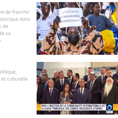
nt de franchir
istorique dans
s de
de sa
.
olitique,
t culturelle