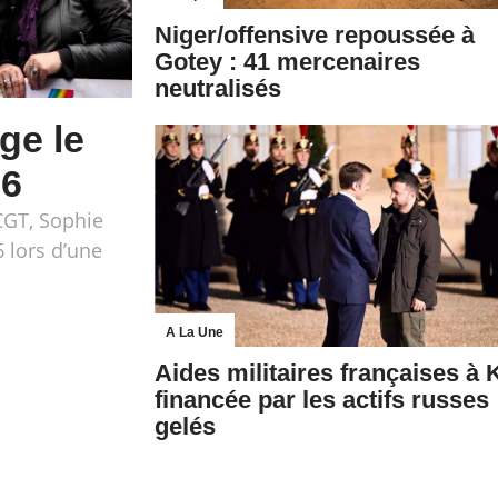
Niger/offensive repoussée à
Gotey : 41 mercenaires
neutralisés
ge le
26
 CGT, Sophie
6 lors d’une
A La Une
Aides militaires françaises à 
financée par les actifs russes
gelés