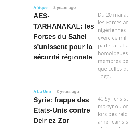
Afrique
2 years ago
Du 20 mai au
AES-
les Forces 
TARHANAKAL: les
nigériennes
Forces du Sahel
exercice mili
partenariat 
s'unissent pour la
homologues
sécurité régionale
membres de 
que celles d
Togo.
A La Une
2 years ago
40 Syriens 
Syrie: frappe des
martyr ou on
Etats-Unis contre
lors des rai
Deir ez-Zor
américains s