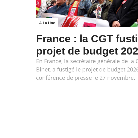
A La Une
France : la CGT fusti
projet de budget 20
En France, la secrétaire générale de la
Binet, a fustigé le projet de budget 202
conférence de presse le 27 novembre.