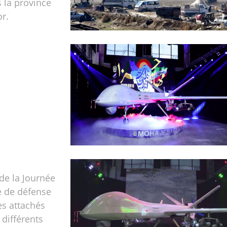
 la province
or.
 de la Journée
ie de défense
es attachés
 différents