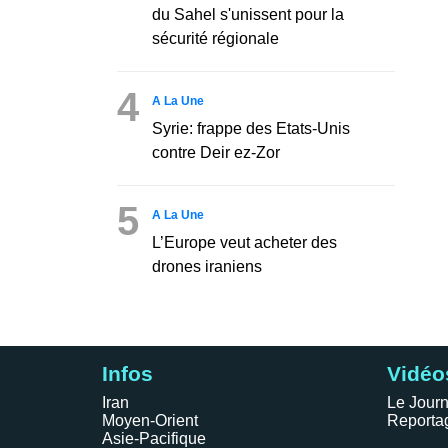
du Sahel s'unissent pour la
sécurité régionale
4
A La Une
Syrie: frappe des Etats-Unis
contre Deir ez-Zor
5
A La Une
L’Europe veut acheter des
drones iraniens
Infos
Vidéo
Iran
Le Journ
Moyen-Orient
Reporta
Asie-Pacifique