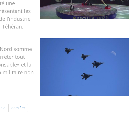
ité une
résentant les
de l’industrie
à Téhéran.
u Nord somme
rrêter tout
onsable» et la
 militaire non
ante
dernière