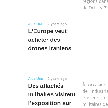
régions dans
de Deir ez-Z
A La Une
2 years ago
L’Europe veut
acheter des
drones iraniens
A La Une
2 years ago
À l’occasion
Des attachés
de l’industr
militaires visitent
iranienne, d
l’exposition sur
militaires de