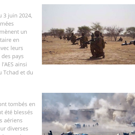
 3 juin 2024,
armées
 mènent un
taire en
avec leurs
 des pays
l’AES ainsi
u Tchad et du
sont tombés en
t été blessés
ds aériens
ur diverses