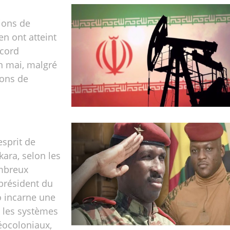
ions de
en ont atteint
ecord
n mai, malgré
ions de
esprit de
ara, selon les
mbreux
 président du
o incarne une
 les systèmes
éocoloniaux,