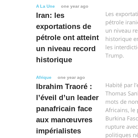
A La Une
one year ago
Les exportat
Iran: les
pétrole irani
exportations de
un niveau r
pétrole ont atteint
historique e
les interdict
un niveau record
Trump.
historique
Afrique
one year ago
Habité par l’
Ibrahim Traoré :
Thomas Sank
l’éveil d’un leader
mots de no
panafricain face
Africains, le
Burkina Fas
aux manœuvres
rupture avec
impérialistes
politiques n