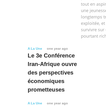
tout en aspir
une jeunesse
longtemps tr
exploitée, 
survivre sur
pourtant ric
A La Une
one year ago
Le 3e Conférence
Iran-Afrique ouvre
des perspectives
économiques
prometteuses
A La Une
one year ago