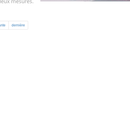
deux mesures.
ante
dernière