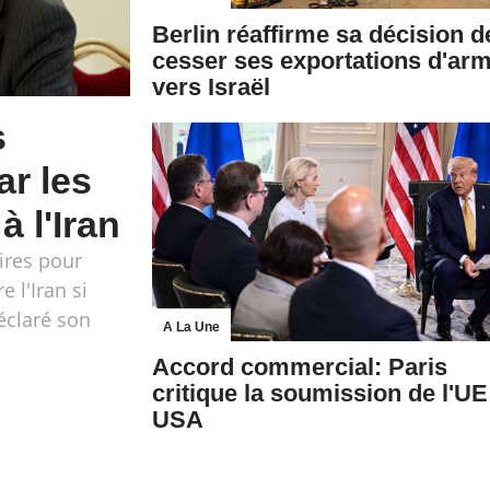
Berlin réaffirme sa décision d
cesser ses exportations d'ar
vers Israël
s
ar les
 l'Iran
ires pour
 l'Iran si
déclaré son
A La Une
Accord commercial: Paris
critique la soumission de l'UE
USA