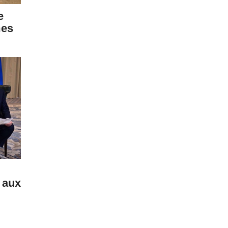
e
mes
 aux