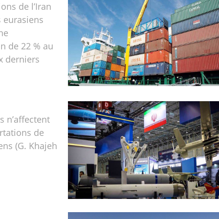
ons de l’Iran
s eurasiens
ne
n de 22 % au
x derniers
s n’affectent
rtations de
ens (G. Khajeh