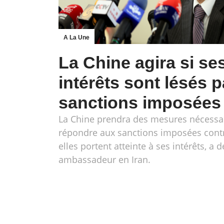
A La Une
La Chine agira si se
intérêts sont lésés p
sanctions imposées à
La Chine prendra des mesures nécessa
répondre aux sanctions imposées contre
elles portent atteinte à ses intérêts, a 
ambassadeur en Iran.