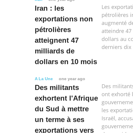
Les exporta
Iran : les
pétrolières 
exportations non
augmenté de
pétrolières
atteindre 47
dollars au c
atteignent 47
derniers di
milliards de
dollars en 10 mois
A La Une
one year ago
Des militant
Des militants
ont exhorté 
exhortent l'Afrique
gouvernemen
du Sud à mettre
les exportat
Israël, accus
un terme à ses
gouvernemen
exportations vers