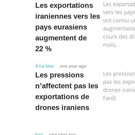
Les exportati
Les exportations
vers les pay
iraniennes vers les
ont connu u
pays eurasiens
augmentatio
cours des di
augmentent de
mois.
22 %
A La Une
one year ago
Les pression
Les pressions
pas les expo
n’affectent pas les
drones irani
exportations de
Fard)
drones iraniens
Iran
one year ago