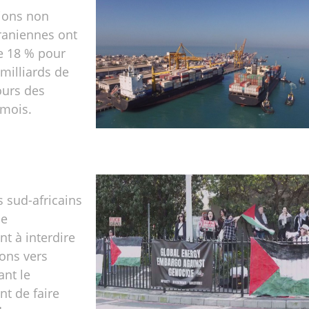
tions non
iraniennes ont
 18 % pour
 milliards de
ours des
x mois.
s sud-africains
le
t à interdire
ions vers
ant le
t de faire