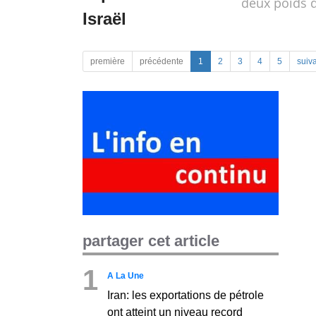
deux poids 
Israël
première
précédente
1
2
3
4
5
suiv
partager cet article
1
A La Une
Iran: les exportations de pétrole
ont atteint un niveau record