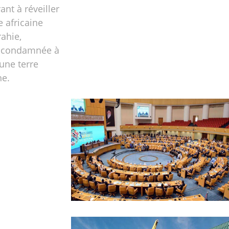
ant à réveiller
 africaine
ahie,
et condamnée à
 une terre
he.