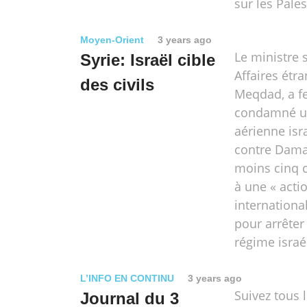
sur les Pales
Moyen-Orient
3 years ago
Le ministre 
Syrie: Israël cible
Affaires étra
des civils
Meqdad, a 
condamné u
aérienne isr
contre Dama
moins cinq c
à une « acti
internationa
pour arrêter
régime israé
L’INFO EN CONTINU
3 years ago
Suivez tous 
Journal du 3