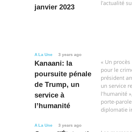
l’actualité s
janvier 2023
A La Une
3 years ago
« Un procès 
Kanaani: la
pour le crim
poursuite pénale
président am
de Trump, un
un service r
l'humanité »,
service à
porte-parole
l’humanité
diplomatie i
A La Une
3 years ago