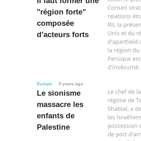
Il faut former une
Conseil stra
"région forte"
relations ét
composée
RII, la prése
Unis et du r
d'acteurs forts
d'apartheid 
la région du
Persique est
d'insécurité.
Europe
3 years ago
Le chef de l
Le sionisme
régime de Te
massacre les
Shabtaï, a 
enfants de
les Israélien
possession 
Palestine
de port d'ar