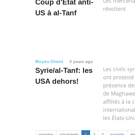
Les mercena
Coup d'État anti-
révoltent
US à al-Tanf
Moyen-Orient
3 years ago
Les civils sy
Syrie/al-Tanf: les
ont protesté
USA dehors!
présence des
de Maghawei
affiliés à la 
internationa
les États-Uni
première
précédente
1
2
3
suivante
de