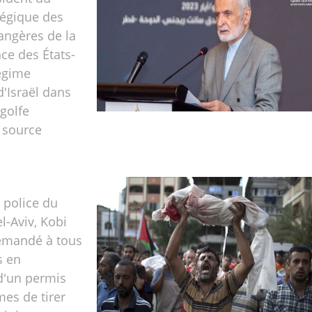
tégique des
rangères de la
nce des États-
égime
d'Israël dans
 golfe
 source
a police du
l-Aviv, Kobi
demandé à tous
s en
d'un permis
mes de tirer