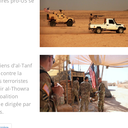
ires pro-US se
riens d'al-Tanf
 contre la
 terroristes
r al-Thowra
coalition
le dirigée par
s.
rnière