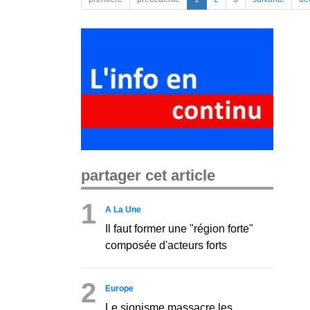
partager cet article
1
A La Une
Il faut former une "région forte"
composée d'acteurs forts
2
Europe
Le sionisme massacre les