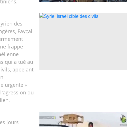
tiniens.
syrien des
ngères, Fayçal
fermement
ne frappe
aélienne
s qui a tué au
ivils, appelant
on
le urgente »
 l'agression du
lien.
les jours