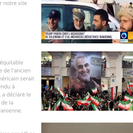
ur notre site
équitable
e de l'ancien
éricain serait
endu à
 a déclaré le
 de la
ranienne.