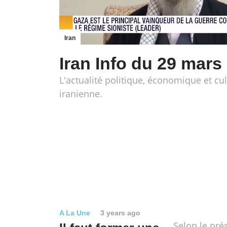
Iran
Iran Info du 29 mars
L'actualité politique, économique et cul
iranienne.
A La Une
3 years ago
Selon le pré