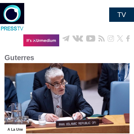
TV
Guterres
A La Une