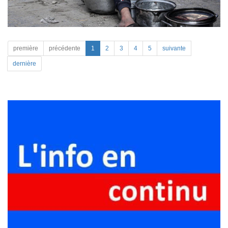
première
précédente
1
2
3
4
5
suivante
dernière