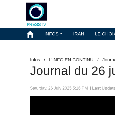
INFOS
IRAN
LE CHOI
Infos
/
L’INFO EN CONTINU
/
Journ
Journal du 26 j
Saturday, 26 July 2025 5:16 PM
[ Last Update