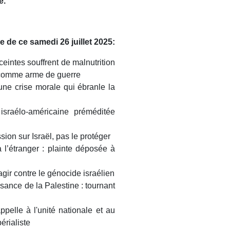
e.
le de ce samedi 26 juillet 2025:
eintes souffrent de malnutrition
im comme arme de guerre
une crise morale qui ébranle la
sraélo-américaine préméditée
sion sur Israël, pas le protéger
 l’étranger : plainte déposée à
ir contre le génocide israélien
nce de la Palestine : tournant
pelle à l'unité nationale et au
érialiste