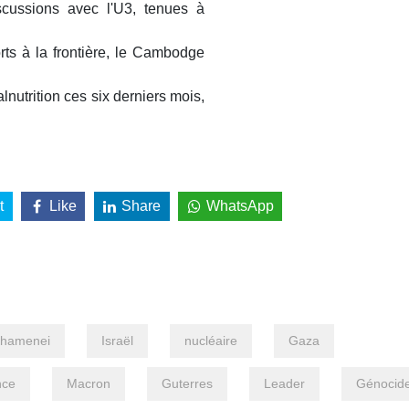
iscussions avec l'U3, tenues à
s à la frontière, le Cambodge
lnutrition ces six derniers mois,
t
Like
Share
WhatsApp
hamenei
Israël
nucléaire
Gaza
nce
Macron
Guterres
Leader
Génocid