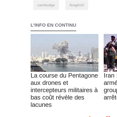
cambodge
Araghchi
L’INFO EN CONTINU
La course du Pentagone
Iran 
aux drones et
armé
intercepteurs militaires à
grou
bas coût révèle des
arrê
lacunes