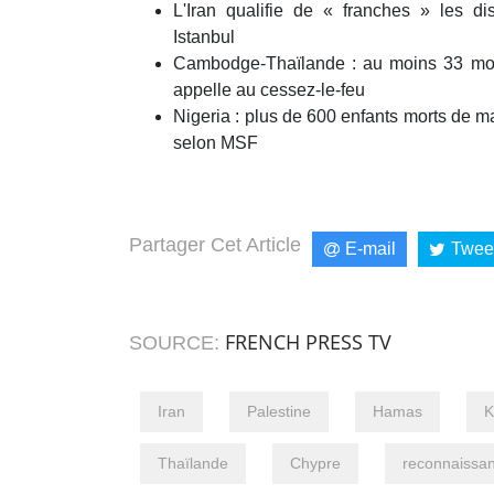
L'Iran qualifie de « franches » les d
Istanbul
Cambodge-Thaïlande : au moins 33 mort
appelle au cessez-le-feu
Nigeria : plus de 600 enfants morts de ma
selon MSF
Partager Cet Article
E-mail
Twee
FRENCH PRESS TV
SOURCE:
Iran
Palestine
Hamas
K
Thaïlande
Chypre
reconnaissa