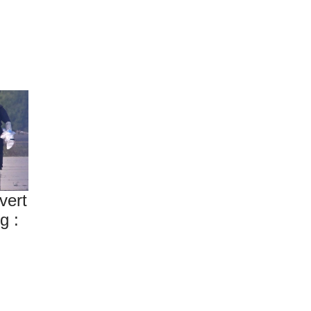
vert
g :