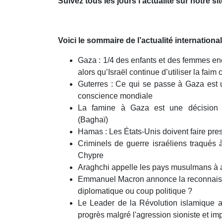
Suivez tous les jours l’actualité sur notre sit
minutes,
52
seconds
Volume
90%
Voici le sommaire de l’actualité internationa
Gaza : 1/4 des enfants et des femmes enc
alors qu’Israël continue d’utiliser la fa
Guterres : Ce qui se passe à Gaza est 
conscience mondiale
La famine à Gaza est une décision i
(Baghaï)
Hamas : Les États-Unis doivent faire pres
Criminels de guerre israéliens traqués à
Chypre
Araghchi appelle les pays musulmans à ag
Emmanuel Macron annonce la reconnaissa
diplomatique ou coup politique ?
Le Leader de la Révolution islamique ap
progrès malgré l'agression sioniste et imp