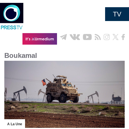
TV
Boukamal
A La Une