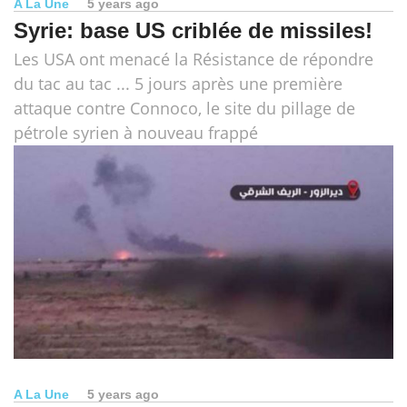
A La Une
5 years ago
Syrie: base US criblée de missiles!
Les USA ont menacé la Résistance de répondre
du tac au tac ... 5 jours après une première
attaque contre Connoco, le site du pillage de
pétrole syrien à nouveau frappé
A La Une
5 years ago