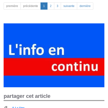
première
précédente
1
2
3
suivante
dernière
partager cet article
A La Une