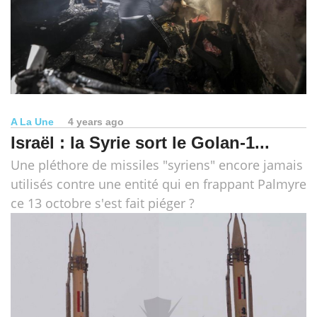
A La Une
4 years ago
Israël : la Syrie sort le Golan-1...
Une pléthore de missiles "syriens" encore jamais
utilisés contre une entité qui en frappant Palmyre
ce 13 octobre s'est fait piéger ?