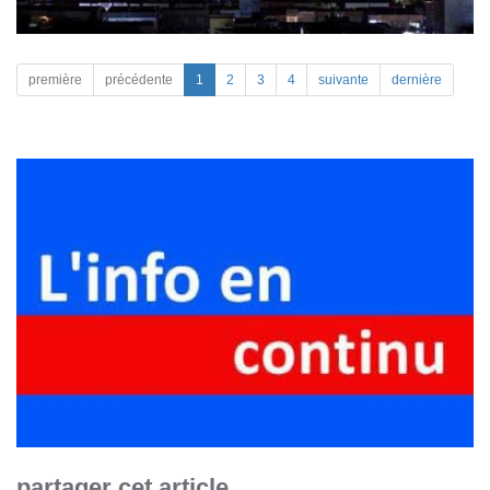
première
précédente
1
2
3
4
suivante
dernière
partager cet article