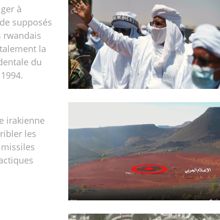
ger à
n de supposés
s rwandais
otalement la
dentale du
 1994.
e irakienne
ribler les
 missiles
tactiques