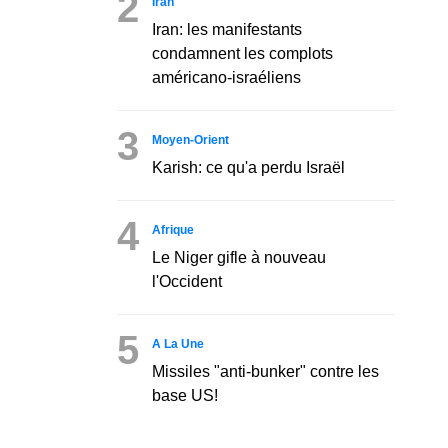
2
Iran
Iran: les manifestants
condamnent les complots
américano-israéliens
3
Moyen-Orient
Karish: ce qu'a perdu Israël
4
Afrique
Le Niger gifle à nouveau
l'Occident
5
A La Une
Missiles "anti-bunker" contre les
base US!