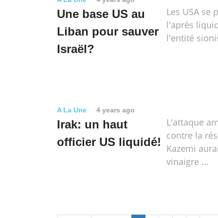
Les USA se p
Une base US au
l'après liqui
Liban pour sauver
l'entité sioni
Israël?
A La Une
4 years ago
L'attaque am
Irak: un haut
contre la ré
officier US liquidé!
Kazemi aurai
vinaigre ...