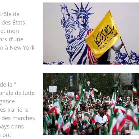
trôle de
des États-
 et mon
lors d'une
on à New York
de la "
onale de lutte
ogance
les Iraniens
é des marches
 pays dans
s ont