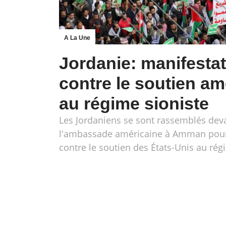
A La Une
Jordanie: manifesta
contre le soutien am
au régime sioniste
Les Jordaniens se sont rassemblés dev
l'ambassade américaine à Amman pour
contre le soutien des États-Unis au rég