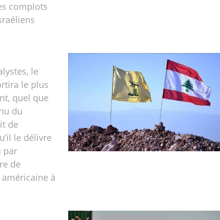
es complots
sraéliens
lystes, le
rtira le plus
nt, quel que
enu du
it de
’il le délivre
 par
ire de
 américaine à