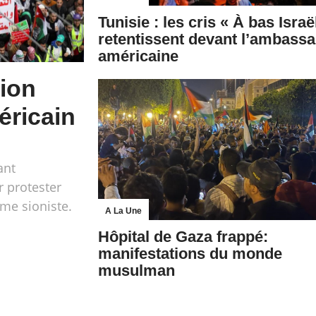
Tunisie : les cris « À bas Israë
retentissent devant l’ambass
américaine
tion
éricain
ant
 protester
ime sioniste.
A La Une
Hôpital de Gaza frappé:
manifestations du monde
musulman