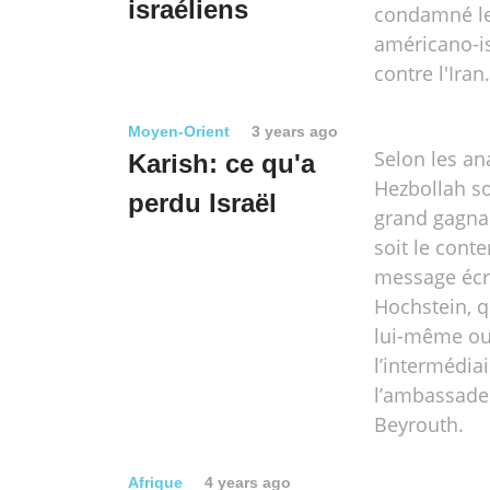
israéliens
condamné l
américano-i
contre l'Iran.
Moyen-Orient
3 years ago
Selon les ana
Karish: ce qu'a
Hezbollah so
perdu Israël
grand gagna
soit le cont
message écr
Hochstein, qu
lui-même ou
l’intermédia
l’ambassade
Beyrouth.
Afrique
4 years ago