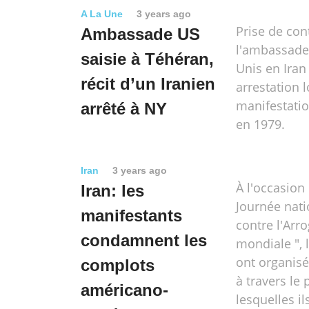
A La Une
3 years ago
Prise de con
Ambassade US
l'ambassade 
saisie à Téhéran,
Unis en Iran
récit d’un Iranien
arrestation 
manifestati
arrêté à NY
en 1979.
Iran
3 years ago
À l'occasion 
Iran: les
Journée nati
manifestants
contre l'Arr
condamnent les
mondiale ", 
ont organis
complots
à travers le
américano-
lesquelles il