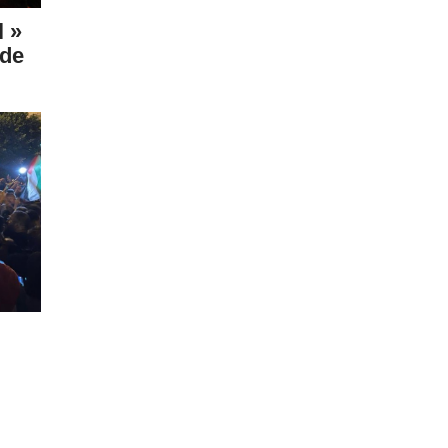
l »
ade