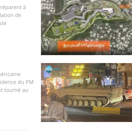
réparent à
dation de
ste
éricaine
sidence du PM
t tourné au