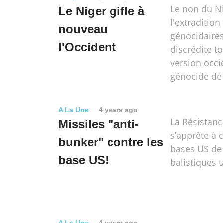
Le non du Ni
Le Niger gifle à
l'extraditio
nouveau
génocidaire
l'Occident
discrédite t
version occi
génocide de
A La Une
4 years ago
La Résistanc
Missiles "anti-
s’apprête à c
bunker" contre les
bases US de
base US!
balistiques 
A La Une
4 years ago