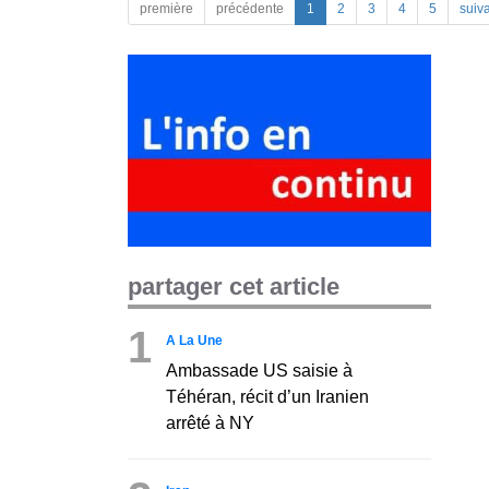
première
précédente
1
2
3
4
5
suiv
partager cet article
1
A La Une
Ambassade US saisie à
Téhéran, récit d’un Iranien
arrêté à NY