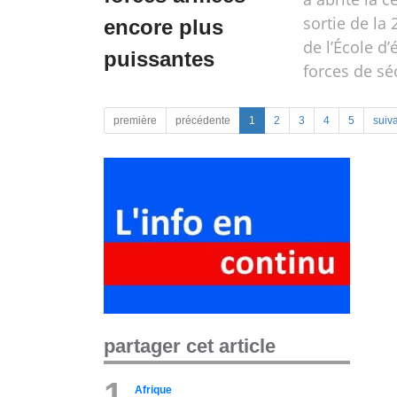
sortie de la
encore plus
de l’École d
puissantes
forces de sé
première
précédente
1
2
3
4
5
suiv
partager cet article
1
Afrique