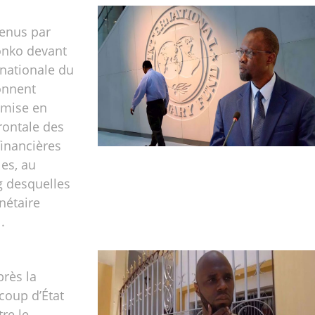
tenus par
nko devant
nationale du
onnent
mise en
rontale des
financières
les, au
g desquelles
nétaire
.
près la
 coup d’État
re le