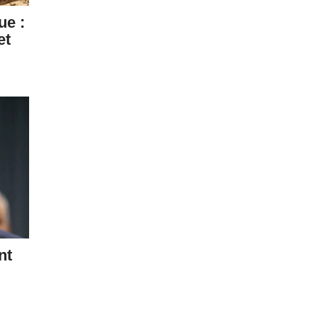
ue :
et
nt