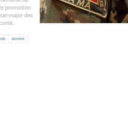
 2e promotion
’état-major des
curité.
ante
dernière