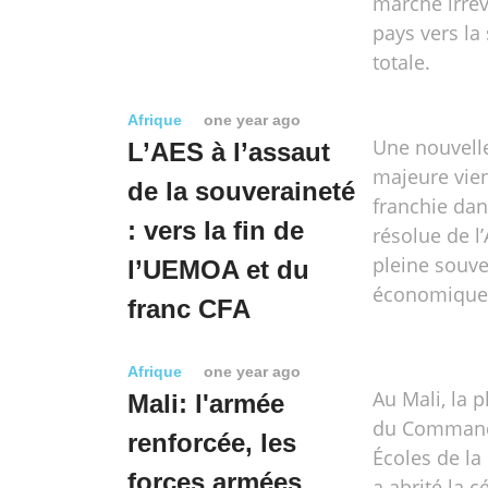
marche irrév
pays vers la
totale.
Afrique
one year ago
Une nouvell
L’AES à l’assaut
majeure vien
de la souveraineté
franchie da
: vers la fin de
résolue de l
pleine souve
l’UEMOA et du
économique 
franc CFA
Afrique
one year ago
Au Mali, la 
Mali: l'armée
du Comman
renforcée, les
Écoles de l
forces armées
a abrité la 