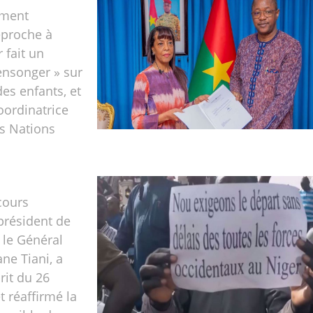
ement
eproche à
 fait un
ensonger » sur
des enfants, et
oordinatrice
s Nations
cours
 président de
, le Général
e Tiani, a
rit du 26
et réaffirmé la