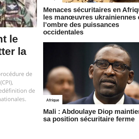
Menaces sécuritaires en Afriq
les manœuvres ukrainiennes 
l’ombre des puissances
occidentales
t le
ter la
 procédure de
(CPI),
définition de
nationales.
Afrique
Mali : Abdoulaye Diop maintie
sa position sécuritaire ferme