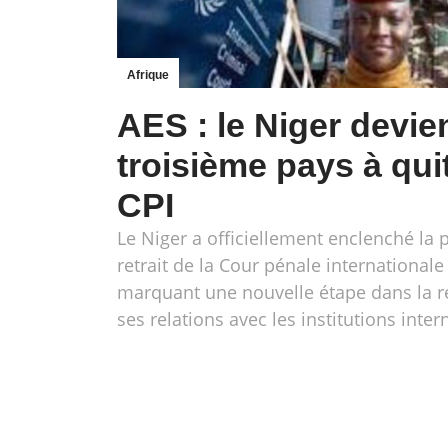
Afrique
AES : le Niger devien
troisième pays à quit
CPI
Le Niger a officiellement enclenché la
retrait de la Cour pénale internationale 
marquant une nouvelle étape dans la re
ses relations avec les institutions inter