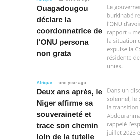
Le gouvern
Ouagadougou
burkinabé r
déclare la
l’ONU d’avoir
coordonnatrice de
rapport « m
la situation 
l'ONU persona
expulse la C
non grata
résidente de
unies.
Afrique
one year ago
Dans un dis
Deux ans après, le
solennel, le
Niger affirme sa
la transition
souveraineté et
Abdourahman
rappelé l’esp
trace son chemin
juillet 2023 
loin de la tutelle