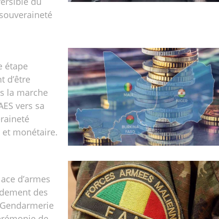
ersible du
 souveraineté
e étape
t d’être
ns la marche
’AES vers sa
raineté
et monétaire.
place d’armes
dement des
a Gendarmerie
cérémonie de