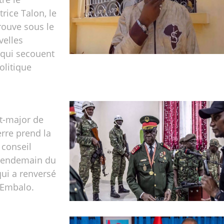
rice Talon, le
rouve sous le
velles
 qui secouent
olitique
at-major de
erre prend la
 conseil
 lendemain du
qui a renversé
 Embalo.