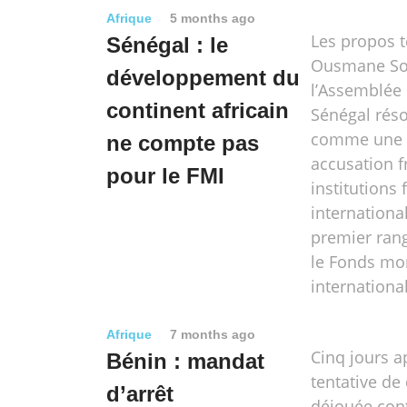
Afrique
5 months ago
Les propos 
Sénégal : le
Ousmane So
développement du
l’Assemblée 
continent africain
Sénégal rés
comme une 
ne compte pas
accusation f
pour le FMI
institutions 
internationa
premier ran
le Fonds mo
international
Afrique
7 months ago
Cinq jours a
Bénin : mandat
tentative de
d’arrêt
déjouée cont