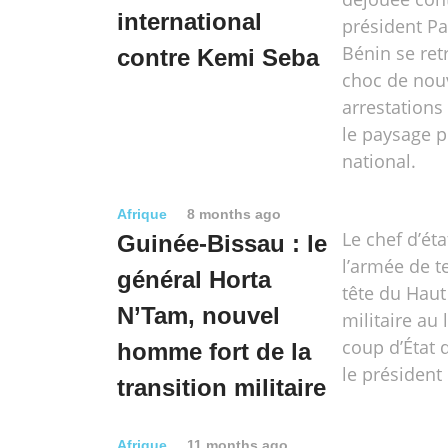
international
président Pat
Bénin se ret
contre Kemi Seba
choc de nou
arrestations
le paysage p
national.
Afrique
8 months ago
Le chef d’ét
Guinée-Bissau : le
l’armée de t
général Horta
tête du Haut
N’Tam, nouvel
militaire au
coup d’État 
homme fort de la
le président
transition militaire
Afrique
11 months ago