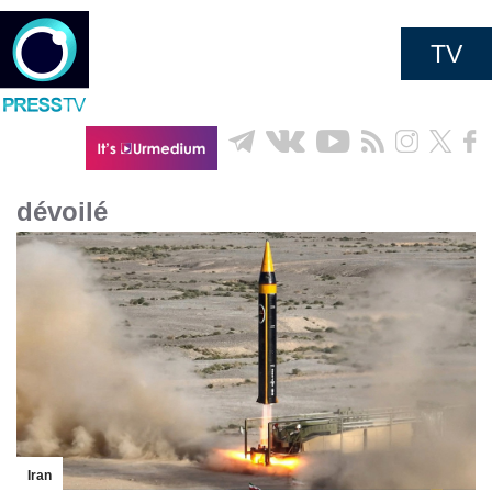
TV
dévoilé
Iran