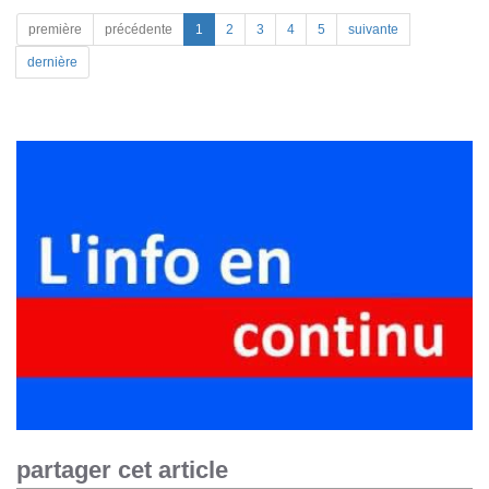
première
précédente
1
2
3
4
5
suivante
dernière
partager cet article