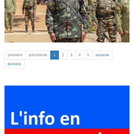
première
précédente
1
2
3
4
5
suivante
dernière