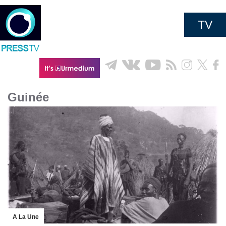
TV
Guinée
A La Une