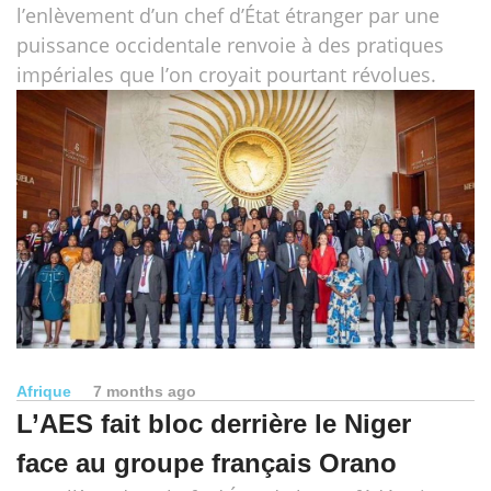
l’enlèvement d’un chef d’État étranger par une
puissance occidentale renvoie à des pratiques
impériales que l’on croyait pourtant révolues.
Afrique
7 months ago
L’AES fait bloc derrière le Niger
face au groupe français Orano