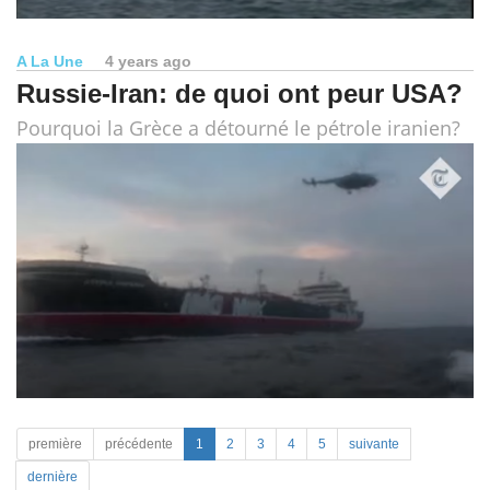
A La Une
4 years ago
Russie-Iran: de quoi ont peur USA?
Pourquoi la Grèce a détourné le pétrole iranien?
première
précédente
1
2
3
4
5
suivante
dernière