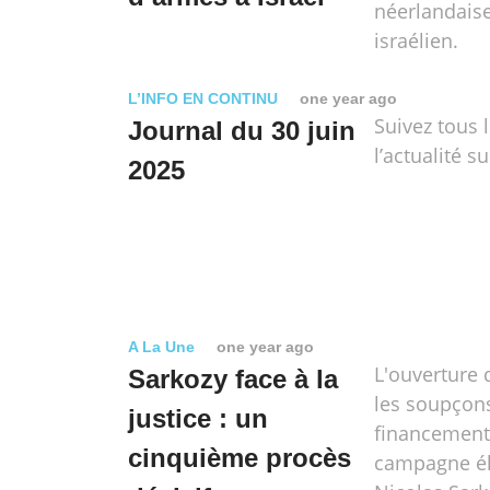
néerlandais
israélien.
L’INFO EN CONTINU
one year ago
Suivez tous 
Journal du 30 juin
l’actualité su
2025
A La Une
one year ago
L'ouverture 
Sarkozy face à la
les soupçon
justice : un
financement 
cinquième procès
campagne él