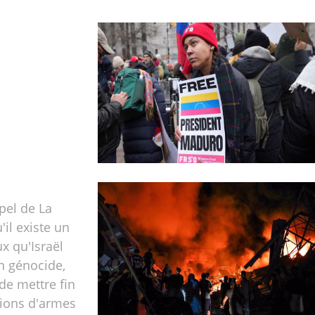
pel de La
'il existe un
ux qu'Israël
 génocide,
de mettre fin
tions d'armes