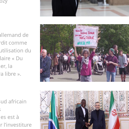
ozy
 allemand de
erdit comme
'utilisation du
aire « Du
er, la
a libre ».
sud africain
s
les est à
 l’investiture