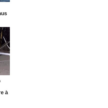
nus
b
re à