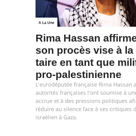
A La Une
Rima Hassan affirm
son procès vise à la 
taire en tant que mil
pro-palestinienne
L'eurodéputée française Rima Hassan a
autorités françaises l'ont soumise à un
accrue et à des pressions politiques afi
réduire au silence face à ses critiques
israélien à Gaza.