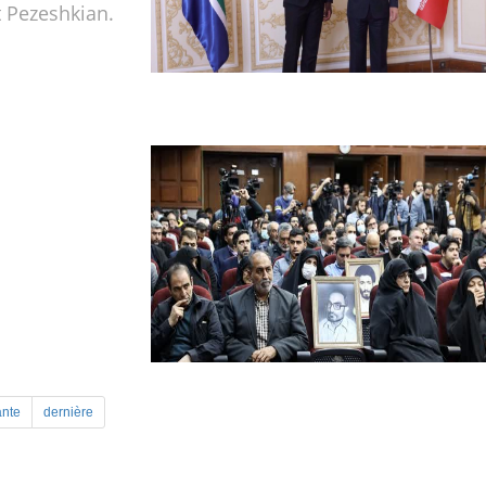
 Pezeshkian.
ante
dernière