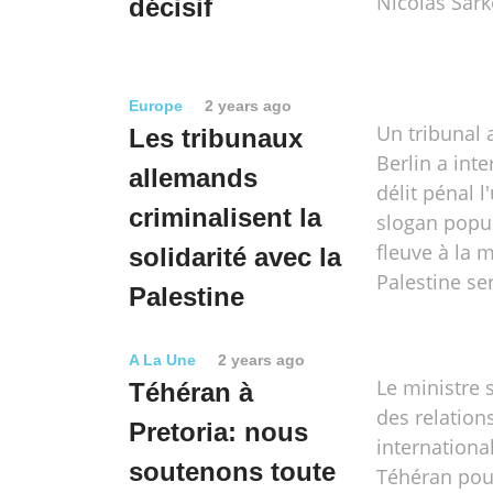
Nicolas Sark
décisif
Europe
2 years ago
Un tribunal
Les tribunaux
Berlin a int
allemands
délit pénal l
criminalisent la
slogan popul
fleuve à la m
solidarité avec la
Palestine ser
Palestine
A La Une
2 years ago
Le ministre 
Téhéran à
des relation
Pretoria: nous
internationa
soutenons toute
Téhéran pour