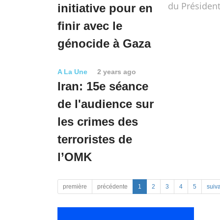
du Président
initiative pour en
finir avec le
génocide à Gaza
A La Une
2 years ago
Iran: 15e séance
de l'audience sur
les crimes des
terroristes de
l’OMK
première
précédente
1
2
3
4
5
suiv