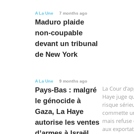
A La Une
7 months ago
Maduro plaide
non-coupable
devant un tribunal
de New York
A La Une
9 months ago
La Cour d’ap
Pays-Bas : malgré
Haye juge qu
le génocide à
risque série
Gaza, La Haye
commette un
mais refuse 
autorise les ventes
aux exporta
d’armes à Israël