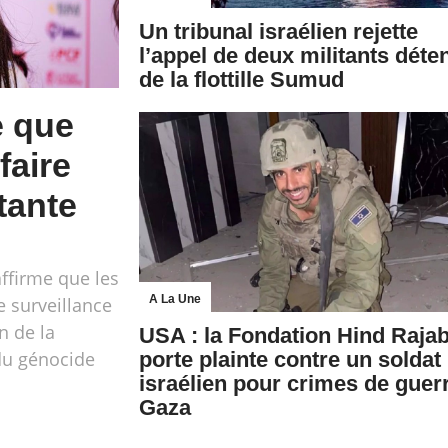
Un tribunal israélien rejette
l’appel de deux militants déte
de la flottille Sumud
e que
faire
itante
ffirme que les
A La Une
e surveillance
n de la
USA : la Fondation Hind Raja
 du génocide
porte plainte contre un soldat
israélien pour crimes de guer
Gaza