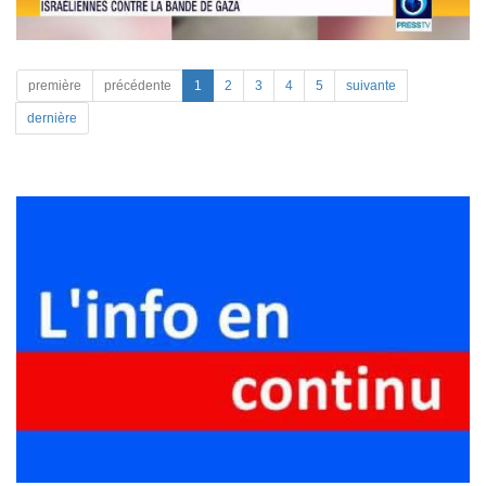
première
précédente
1
2
3
4
5
suivante
dernière