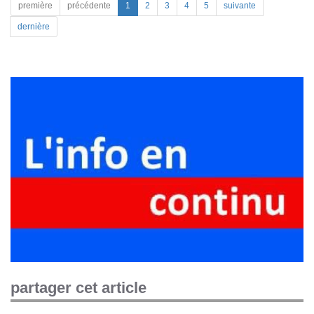
première
précédente
1
2
3
4
5
suivante
dernière
partager cet article