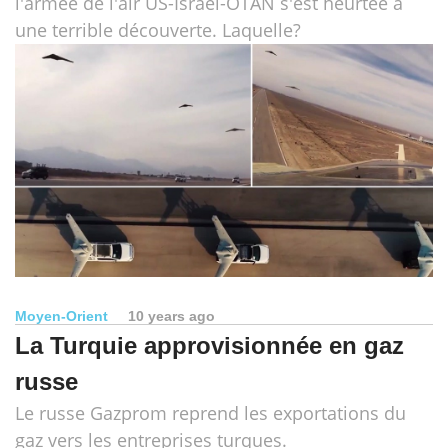
l'armée de l'air US-Israël-OTAN s'est heurtée à
une terrible découverte. Laquelle?
Moyen-Orient
10 years ago
La Turquie approvisionnée en gaz
russe
Le russe Gazprom reprend les exportations du
gaz vers les entreprises turques.