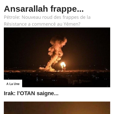
Ansarallah frappe...
Pétrole: Nouveau roud des frappes de la
Résistance a commencé au Yémen?
A La Une
Irak: l'OTAN saigne...