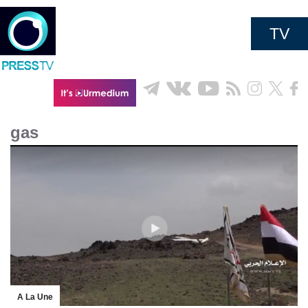
TV
gas
A La Une