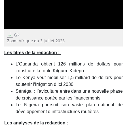
0
seconds
of
Zoom Afrique du 3 juillet 2026
0
seconds
Les titres de la rédaction :
L’Ouganda obtient 126 millions de dollars pour
construire la route Kitgum–Kidepo
Le Kenya veut mobiliser 1,5 milliard de dollars pour
soutenir l’irrigation d’ici 2030
Sénégal : l’aviculture entre dans une nouvelle phase
de croissance portée par les financements
Le Nigeria poursuit son vaste plan national de
développement d’infrastructures routières
Les analyses de la rédaction :