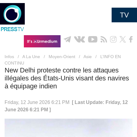
TV
Infos
/
A La Une
/
Moyen-Orient
/
Asie
/
L’INFO EN
CONTINU
New Delhi proteste contre les attaques
illégales des États-Unis visant des navires
à équipage indien
Friday, 12 June 2026 6:21 PM
[ Last Update: Friday, 12
June 2026 6:21 PM ]