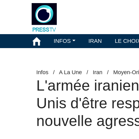
INFOS
IRAN
LE CHOI
Infos
/
A La Une
/
Iran
/
Moyen-Ori
L'armée iranien
Unis d'être res
nouvelle agress