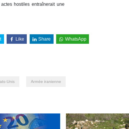
 actes hostiles entraînerait une
t
Like
Share
WhatsApp
ats-Unis
Armée iranienne