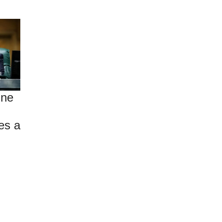
ine
es a