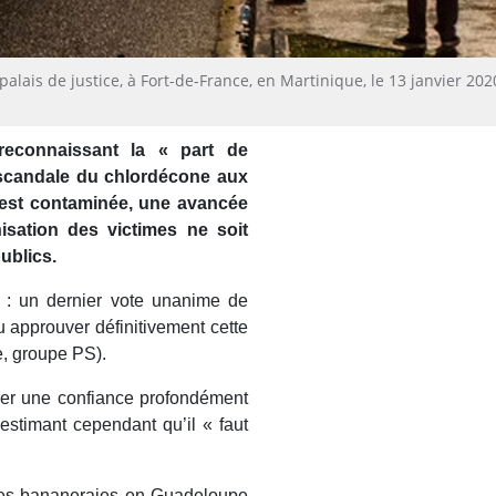
alais de justice, à Fort-de-France, en Martinique, le 13 janvier 202
reconnaissant la « part de
e scandale du chlordécone aux
n est contaminée, une avancée
isation des victimes ne soit
ublics.
e : un dernier vote unanime de
u approuver définitivement cette
e, groupe PS).
rer une confiance profondément
estimant cependant qu’il « faut
 les bananeraies en Guadeloupe