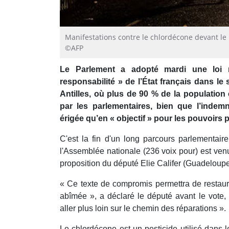
Manifestations contre le chlordécone devant le p
©AFP
Le Parlement a adopté mardi une loi 
responsabilité » de l’État français dans l
Antilles, où plus de 90 % de la populatio
par les parlementaires, bien que l’indemn
érigée qu’en « objectif » pour les pouvoirs p
C'est la fin d'un long parcours parlementair
l'Assemblée nationale (236 voix pour) est ven
proposition du député Elie Califer (Guadeloup
« Ce texte de compromis permettra de restau
abîmée », a déclaré le député avant le vote, 
aller plus loin sur le chemin des réparations ».
Le chlordécone est un pesticide utilisé dans