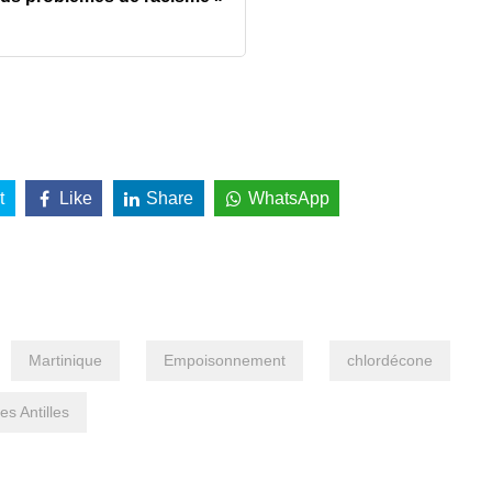
t
Like
Share
WhatsApp
Martinique
Empoisonnement
chlordécone
les Antilles