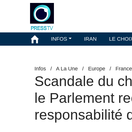
INFOS
IRAN
LE CHOI
Infos
/
A La Une
/
Europe
/
France
Scandale du ch
le Parlement re
responsabilité d