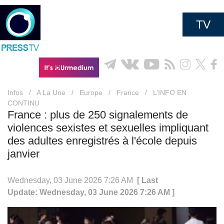
TV
Infos
/
A La Une
/
Europe
/
France
/
L’INFO EN
CONTINU
France : plus de 250 signalements de
violences sexistes et sexuelles impliquant
des adultes enregistrés à l'école depuis
janvier
Wednesday, 03 June 2026 7:26 AM
[ Last
Update: Wednesday, 03 June 2026 7:26 AM ]