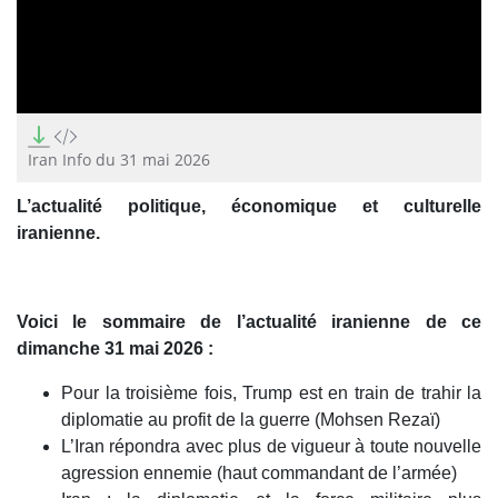
0
seconds
of
Iran Info du 31 mai 2026
8
minutes,
L’actualité politique, économique et culturelle
56
seconds
iranienne.
Voici le sommaire de l’actualité iranienne de ce
dimanche 31 mai 2026 :
Pour la troisième fois, Trump est en train de trahir la
diplomatie au profit de la guerre (Mohsen Rezaï)
L’Iran répondra avec plus de vigueur à toute nouvelle
agression ennemie (haut commandant de l’armée)