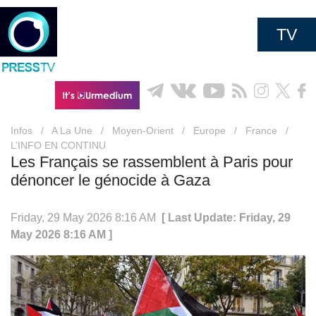
TV
Infos
/
A La Une
/
Moyen-Orient
/
Europe
/
France
/
L’INFO EN CONTINU
Les Français se rassemblent à Paris pour
dénoncer le génocide à Gaza
Friday, 29 May 2026 8:16 AM
[ Last Update: Friday, 29
May 2026 8:16 AM ]