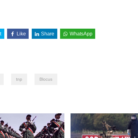
t
Like
Share
WhatsApp
tnp
Blocus