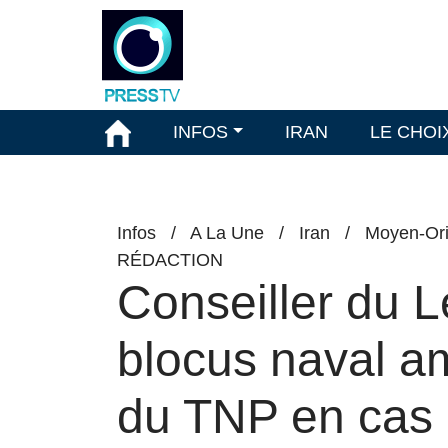
INFOS
IRAN
LE CHOI
Infos
/
A La Une
/
Iran
/
Moyen-Ori
RÉDACTION
Conseiller du Le
blocus naval am
du TNP en cas 