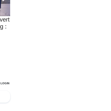
vert
g :