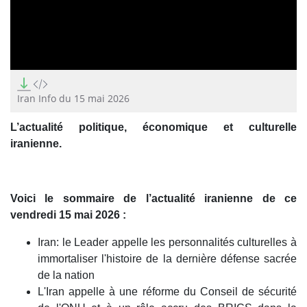
0
seconds
of
Iran Info du 15 mai 2026
16
minutes,
L’actualité politique, économique et culturelle
57
seconds
iranienne.
Voici le sommaire de l’actualité iranienne de ce
vendredi 15 mai 2026 :
Iran: le Leader appelle les personnalités culturelles à
immortaliser l'histoire de la dernière défense sacrée
de la nation
L'Iran appelle à une réforme du Conseil de sécurité