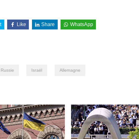
t
Like
Share
WhatsApp
Russie
Israël
Allemagne