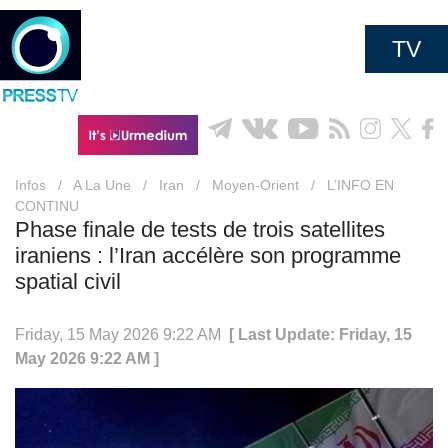
TV
Infos
/
A La Une
/
Iran
/
Moyen-Orient
/
L’INFO EN
CONTINU
Phase finale de tests de trois satellites
iraniens : l’Iran accélère son programme
spatial civil
Friday, 15 May 2026 9:22 AM
[ Last Update: Friday, 15
May 2026 9:22 AM ]