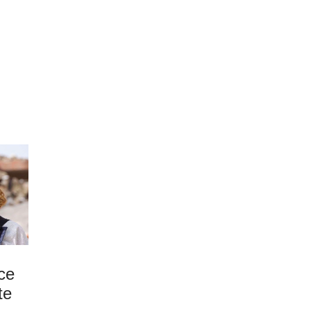
ce
te