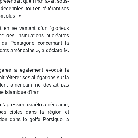
rétendait que l'Iran avait sous-
 décennies, tout en réitérant ses
nt plus ! »
ut en se vantant d’un “glorieux
vec des insinuations nucléaires
 du Pentagone concernant la
ldats américains », a déclaré M.
angères a également évoqué la
t réitérer ses allégations sur la
sident américain ne devrait pas
ue islamique d'Iran.
e d’agression israélo-américaine,
ses cibles dans la région et
tion dans le golfe Persique, a