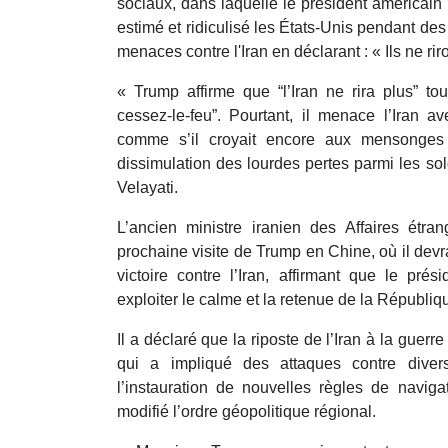
sociaux, dans laquelle le président américain p
estimé et ridiculisé les États-Unis pendant des
menaces contre l'Iran en déclarant : « Ils ne riro
« Trump affirme que “l’Iran ne rira plus” to
cessez-le-feu”. Pourtant, il menace l’Iran a
comme s’il croyait encore aux mensonges
dissimulation des lourdes pertes parmi les so
Velayati.
L’ancien ministre iranien des Affaires étr
prochaine visite de Trump en Chine, où il devrai
victoire contre l’Iran, affirmant que le pré
exploiter le calme et la retenue de la Républiq
Il a déclaré que la riposte de l’Iran à la guerr
qui a impliqué des attaques contre diver
l’instauration de nouvelles règles de naviga
modifié l’ordre géopolitique régional.