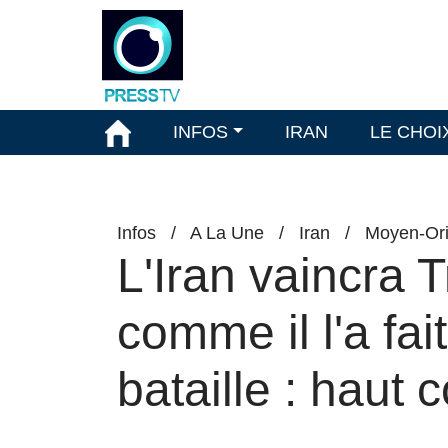
INFOS
IRAN
LE CHOI
Infos
/
A La Une
/
Iran
/
Moyen-Ori
L'Iran vaincra 
comme il l'a fa
bataille : haut 