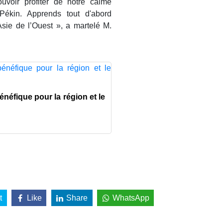
uvoir profiter de notre calme
 Pékin. Apprends tout d'abord
Asie de l’Ouest », a martelé M.
énéfique pour la région et le
t
Like
Share
WhatsApp