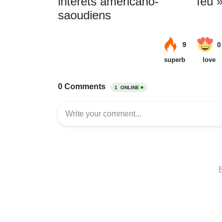
intérêts américano-
feu 
saoudiens