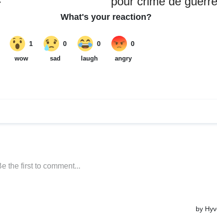
»
pour crime de guerr