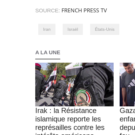
FRENCH PRESS TV
SOURCE:
Iran
Israël
États-Unis
A LA UNE
Irak : la Résistance
Gaza
islamique reporte les
enfa
représailles contre les
depu