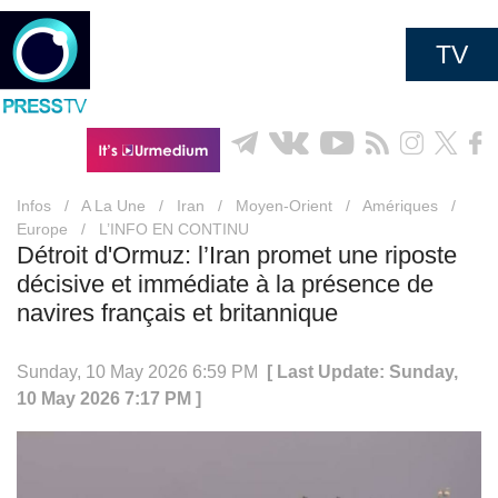
TV
Infos
/
A La Une
/
Iran
/
Moyen-Orient
/
Amériques
/
Europe
/
L’INFO EN CONTINU
Détroit d'Ormuz: l’Iran promet une riposte
décisive et immédiate à la présence de
navires français et britannique
Sunday, 10 May 2026 6:59 PM
[ Last Update: Sunday,
10 May 2026 7:17 PM ]