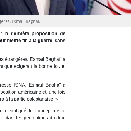
gères, Esmaïl Baghaï.
r la dernière proposition de
r mettre fin à la guerre, sans
res étrangères, Esmaïl Baghaï, a
tique exigerait la bonne foi, et
presse ISNA, Esmaïl Baghaï a
oposition américaine et, une fois
a à la partie pakistanaise. »
ï a expliqué le concept de «
 citant les perceptions du droit