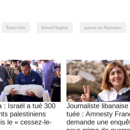
États-Unis
Esmaïl Baghaï
guerre du Ramadan
 : Israël a tué 300
Journaliste libanaise
nts palestiniens
tuée : Amnesty Fran
is le « cessez-le-
demande une enquê