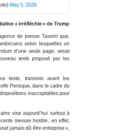
stv)
May 5, 2026
ative « irréfléchie » de Trump
’agence de presse Tasnim que,
américains selon lesquelles un
ndum d’une seule page, serait
nouveau texte proposé par les
e texte, transmis avant les
golfe Persique, dans le cadre du
s dispositions inacceptables pour
ins vise aujourd’hui surtout à
écente mesure hostile ; en effet,
rait jamais dû être entreprise »,