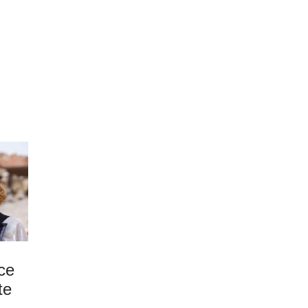
ce
te