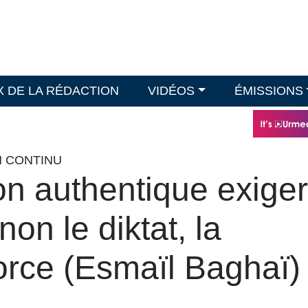
X DE LA RÉDACTION
VIDÉOS
ÉMISSIONS
N CONTINU
on authentique exige
non le diktat, la
orce (Esmaïl Baghaï)