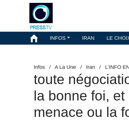
INFOS
IRAN
LE CHOI
Infos
/
A La Une
/
Iran
/
L’INFO E
toute négociati
la bonne foi, et 
menace ou la f