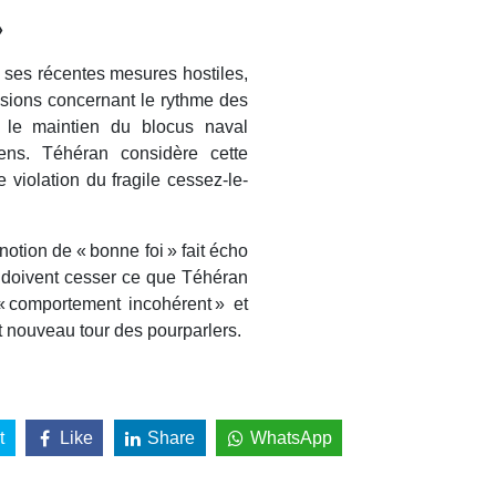
»
à ses récentes mesures hostiles,
ensions concernant le rythme des
c le maintien du blocus naval
ens. Téhéran considère cette
 violation du fragile cessez-le-
notion de « bonne foi » fait écho
is doivent cesser ce que Téhéran
« comportement incohérent » et
t nouveau tour des pourparlers.
t
Like
Share
WhatsApp