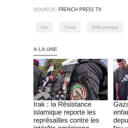
FRENCH PRESS TV
SOURCE:
Iran
Trump
Golfe persique
A LA UNE
Irak : la Résistance
Gaza
islamique reporte les
enfa
représailles contre les
depu