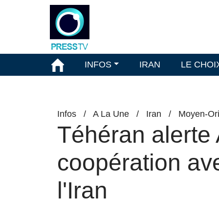
INFOS
IRAN
LE CHOI
Infos
/
A La Une
/
Iran
/
Moyen-Ori
Téhéran alerte
coopération ave
l'Iran