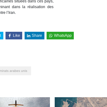
éricaines situées dans ces pays,
minant dans la réalisation des
re l’Iran.
t
Like
Share
WhatsApp
mirats arabes unis