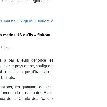
x et la stabilité régionales »,
es marins US qu'ils « finiront
s US qu
es a par ailleurs dénoncé les
e cibler le pays arabe, soulignant
blique islamique d’Iran visent
 Émirats.
tions, les qualifiant de sans
nformes à la position des États-
taux de la Charte des Nations