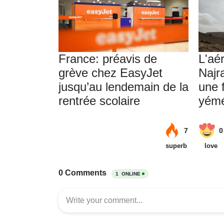
France: préavis de
L'aé
grève chez EasyJet
Najr
jusqu’au lendemain de la
une 
rentrée scolaire
yémé