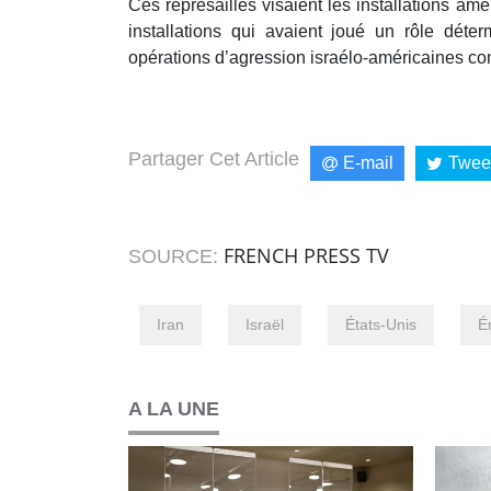
Ces représailles visaient les installations am
installations qui avaient joué un rôle déter
opérations d’agression israélo-américaines cont
Partager Cet Article
E-mail
Twee
FRENCH PRESS TV
SOURCE:
Iran
Israël
États-Unis
É
A LA UNE