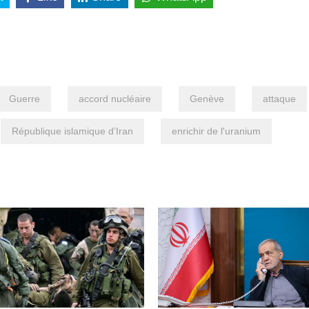
Guerre
accord nucléaire
Genève
attaque
République islamique d’Iran
enrichir de l'uranium