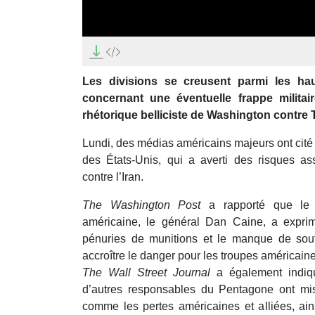
0
seconds
of
27
Les divisions se creusent parmi les ha
minutes,
2
concernant une éventuelle frappe militair
seconds
Volume
rhétorique belliciste de Washington contre T
90%
Lundi, des médias américains majeurs ont cité 
des États-Unis, qui a averti des risques as
contre l’Iran.
The Washington Post
a rapporté que le 
américaine, le général Dan Caine, a expri
pénuries de munitions et le manque de souti
accroître le danger pour les troupes américain
The Wall Street Journal
a également indiq
d’autres responsables du Pentagone ont mi
comme les pertes américaines et alliées, ai