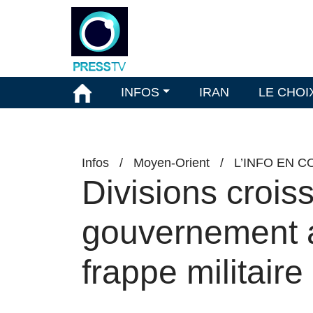
INFOS
IRAN
LE CHOI
Infos
/
Moyen-Orient
/
L’INFO EN C
Divisions crois
gouvernement a
frappe militaire 