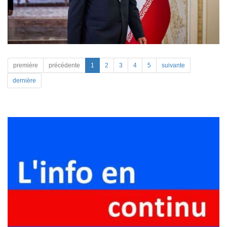
première
précédente
1
2
3
4
5
suivante
dernière