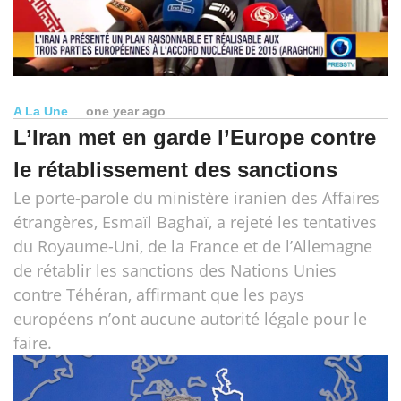
A La Une
one year ago
L’Iran met en garde l’Europe contre
le rétablissement des sanctions
Le porte-parole du ministère iranien des Affaires
étrangères, Esmaïl Baghaï, a rejeté les tentatives
du Royaume-Uni, de la France et de l’Allemagne
de rétablir les sanctions des Nations Unies
contre Téhéran, affirmant que les pays
européens n’ont aucune autorité légale pour le
faire.