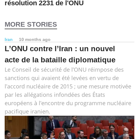
résolution 2231 de l'ONU
MORE STORIES
Iran
10 months ago
L’ONU contre l’Iran : un nouvel
acte de la bataille diplomatique
Le Conseil de sécurité de l’ONU réimpose des
sanctions qui avaient été levées en vertu de
l’accord nucléaire de 2015 ; une mesure motivée
par les allégations infondées des États
européens à l’encontre du programme nucléaire
pacifique iranien.