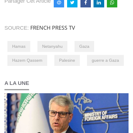
Partager Cet Article
FRENCH PRESS TV
SOURCE:
Hamas
Netanyahu
Gaza
Hazem Qassem
Palesine
guerre a Gaza
A LA UNE