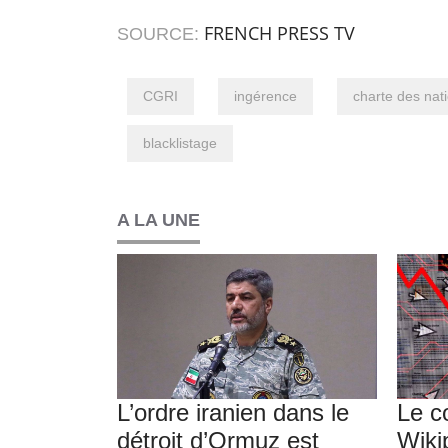
FRENCH PRESS TV
SOURCE:
CGRI
ingérence
charte des nat
blacklistage
A LA UNE
L’ordre iranien dans le
Le c
détroit d’Ormuz est
Wiki