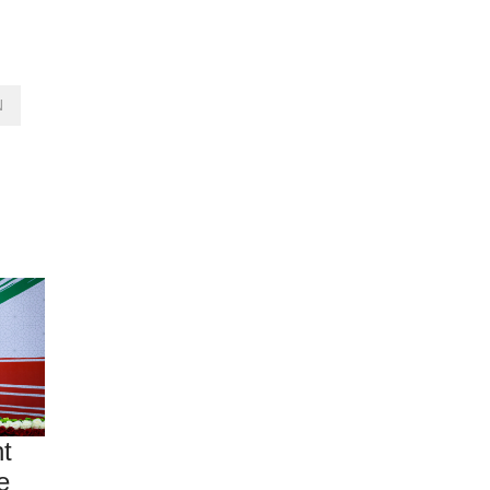
N
nt
e