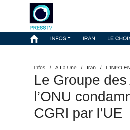
INFOS
IRAN
LE CHOI
Infos
/
A La Une
/
Iran
/
L’INFO E
Le Groupe des 
l’ONU condamne
CGRI par l’UE