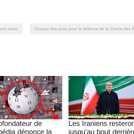
ions unies
Groupe des amis pour la défense de la Charte des 
ofondateur de
Les Iraniens restero
pédia dénonce la
jusqu’au bout derrièr