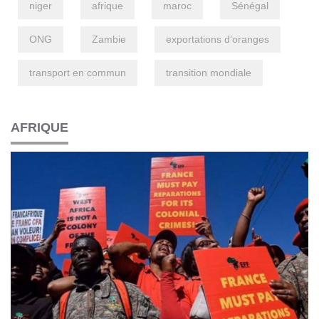
niger
afrique
maroc
Sénégal
ONG
Zambie
exportations d’oranges
transport en commun
transition mondiale
AFRIQUE