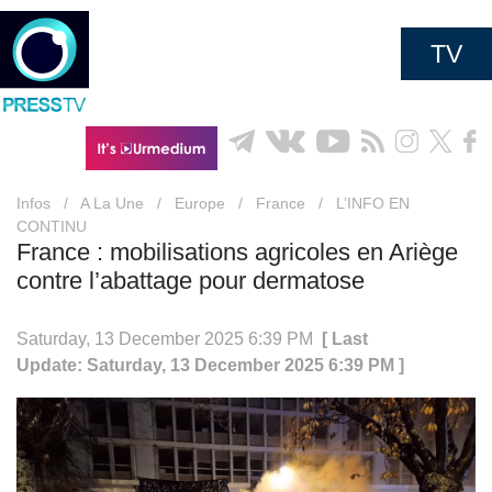
TV
Infos
/
A La Une
/
Europe
/
France
/
L’INFO EN
CONTINU
France : mobilisations agricoles en Ariège
contre l’abattage pour dermatose
Saturday, 13 December 2025 6:39 PM
[ Last
Update: Saturday, 13 December 2025 6:39 PM ]