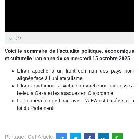
0
seconds
of
5
Voici le sommaire de l’actualité politique, économique
minutes,
7
et culturelle iranienne de ce mercredi 15 octobre 2025 :
seconds
L’Iran appelle à un front commun des pays non-
alignés face à l’unilatéralisme
L’Iran condamne la violation israélienne du cessez-
le-feu à Gaza et les attaques en Cisjordanie
La coopération de l’Iran avec l’AIEA est basée sur la
loi du Parlement
Partager Cet Article