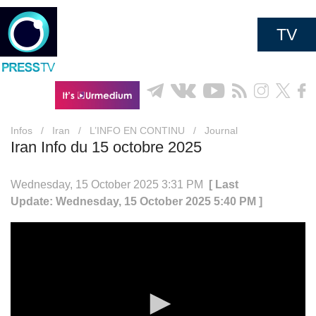
TV
Infos
/
Iran
/
L’INFO EN CONTINU
/
Journal
Iran Info du 15 octobre 2025
Wednesday, 15 October 2025 3:31 PM
[ Last
Update: Wednesday, 15 October 2025 5:40 PM ]