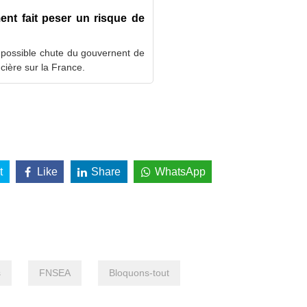
nt fait peser un risque de
possible chute du gouvernent de
cière sur la France.
t
Like
Share
WhatsApp
s
FNSEA
Bloquons-tout