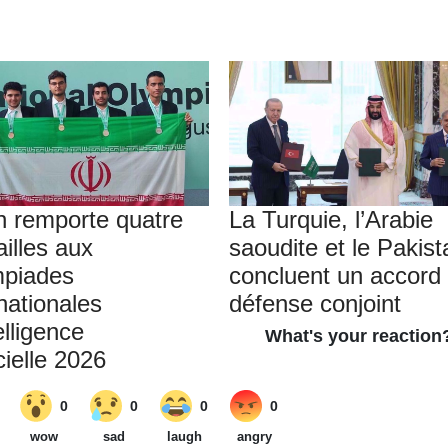
an remporte quatre
La Turquie, l’Arabie
illes aux
saoudite et le Pakist
piades
concluent un accord
nationales
défense conjoint
elligence
icielle 2026