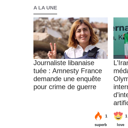
A LA UNE
Journaliste libanaise
L’Ir
tuée : Amnesty France
méda
demande une enquête
Olym
pour crime de guerre
inter
d’int
artif