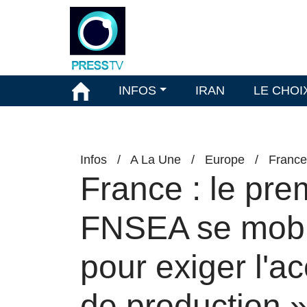
INFOS
IRAN
LE CHOI
Infos
/
A La Une
/
Europe
/
France
France : le pre
FNSEA se mobil
pour exiger l'
de production 