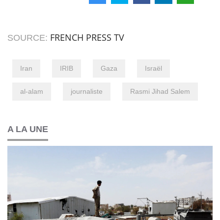
FRENCH PRESS TV
SOURCE:
Iran
IRIB
Gaza
Israël
al-alam
journaliste
Rasmi Jihad Salem
A LA UNE